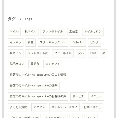
タグ
Tags
ネイル
秋ネイル
フレンチネイル
五位堂
ネイルサロン
キラキラ
新色
スターギャラクシー
シルバー
ピンク
夏ネイル
フットネイル夏
フットネイル
安い
2020
夏
脱毛サロン
香芝市
コンセプト
香芝市のネイル･Nail space Linoの口コミ情報
香芝市のネイル･Nail space Linoの評判
香芝市のネイル･Nail space Linoのお客様の声
サービス
メニュー
よくある質問
アクセス
ネイルスペースリノ
お問い合わせ