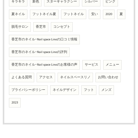
キラキラ
新色
スターギャラクシー
シルバー
ピンク
夏ネイル
フットネイル夏
フットネイル
安い
2020
夏
脱毛サロン
香芝市
コンセプト
香芝市のネイル･Nail space Linoの口コミ情報
香芝市のネイル･Nail space Linoの評判
香芝市のネイル･Nail space Linoのお客様の声
サービス
メニュー
よくある質問
アクセス
ネイルスペースリノ
お問い合わせ
プライバシーポリシー
ネイルデザイン
フット
メンズ
2023