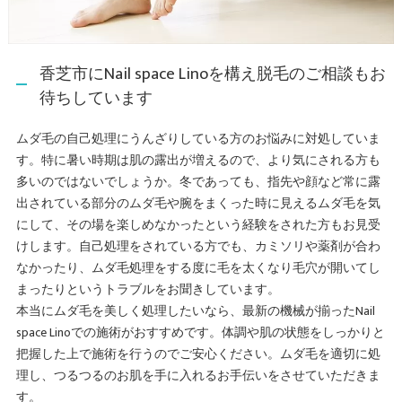
香芝市にNail space Linoを構え脱毛のご相談もお
待ちしています
ムダ毛の自己処理にうんざりしている方のお悩みに対処していま
す。特に暑い時期は肌の露出が増えるので、より気にされる方も
多いのではないでしょうか。冬であっても、指先や顔など常に露
出されている部分のムダ毛や腕をまくった時に見えるムダ毛を気
にして、その場を楽しめなかったという経験をされた方もお見受
けします。自己処理をされている方でも、カミソリや薬剤が合わ
なかったり、ムダ毛処理をする度に毛を太くなり毛穴が開いてし
まったりというトラブルをお聞きしています。
本当にムダ毛を美しく処理したいなら、最新の機械が揃ったNail
space Linoでの施術がおすすめです。体調や肌の状態をしっかりと
把握した上で施術を行うのでご安心ください。ムダ毛を適切に処
理し、つるつるのお肌を手に入れるお手伝いをさせていただきま
す。