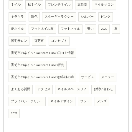
ネイル
秋ネイル
フレンチネイル
五位堂
ネイルサロン
キラキラ
新色
スターギャラクシー
シルバー
ピンク
夏ネイル
フットネイル夏
フットネイル
安い
2020
夏
脱毛サロン
香芝市
コンセプト
香芝市のネイル･Nail space Linoの口コミ情報
香芝市のネイル･Nail space Linoの評判
香芝市のネイル･Nail space Linoのお客様の声
サービス
メニュー
よくある質問
アクセス
ネイルスペースリノ
お問い合わせ
プライバシーポリシー
ネイルデザイン
フット
メンズ
2023