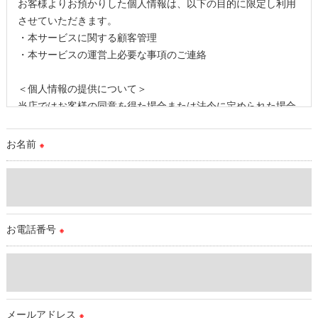
お客様よりお預かりした個人情報は、以下の目的に限定し利用
させていただきます。
・本サービスに関する顧客管理
・本サービスの運営上必要な事項のご連絡
＜個人情報の提供について＞
当店ではお客様の同意を得た場合または法令に定められた場合
を除き、
取得した個人情報を第三者に提供することはいたしません。
お名前
※
＜個人情報の委託について＞
当店では、利用目的の達成に必要な範囲において、個人情報を
外部に委託する場合があります。
これらの委託先に対しては個人情報保護契約等の措置をとり、
お電話番号
※
適切な監督を行います。
＜個人情報の安全管理＞
当店では、個人情報の漏洩等がなされないよう、適切に安全管
理対策を実施します。
メールアドレス
※