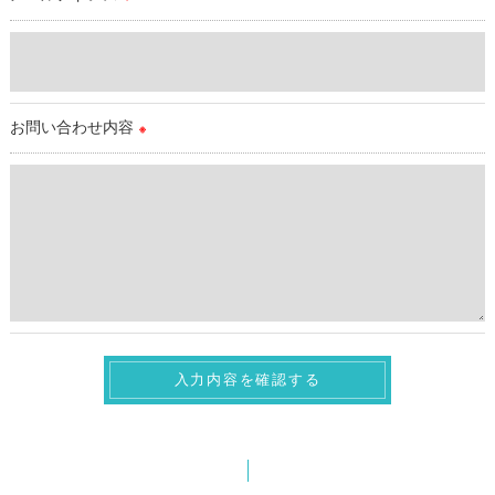
＜個人情報を与えなかった場合に生じる結果＞
必要な情報を頂けない場合は、それに対応した当店のサービス
をご提供できない場合がございますので予めご了承ください。
お問い合わせ内容
※
＜個人情報の開示･訂正・削除･利用停止の手続について＞
当店では、お客様の個人情報の開示･訂正･削除・利用停止の手
続を定めさせて頂いております。
ご本人である事を確認のうえ、対応させて頂きます。
個人情報の開示･訂正･削除・利用停止の具体的手続きにつきま
しては、お電話でお問合せ下さい。