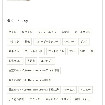
タグ
Tags
ネイル
秋ネイル
フレンチネイル
五位堂
ネイルサロン
キラキラ
新色
スターギャラクシー
シルバー
ピンク
夏ネイル
フットネイル夏
フットネイル
安い
2020
夏
脱毛サロン
香芝市
コンセプト
香芝市のネイル･Nail space Linoの口コミ情報
香芝市のネイル･Nail space Linoの評判
香芝市のネイル･Nail space Linoのお客様の声
サービス
メニュー
よくある質問
アクセス
ネイルスペースリノ
お問い合わせ